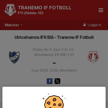
TRANEMO IF FOTBOLL
F11 (födda-15)
Logga in
Matcher
Ulricehamns IFK Blå - Tranemo IF Fotboll
Flickor Div 9, Sam 3 Gr 14 -
Ulricehamns IFK Blå (1/2)
-
9 jun 2024, 12:30, Ulricehamn
Samling 11:00