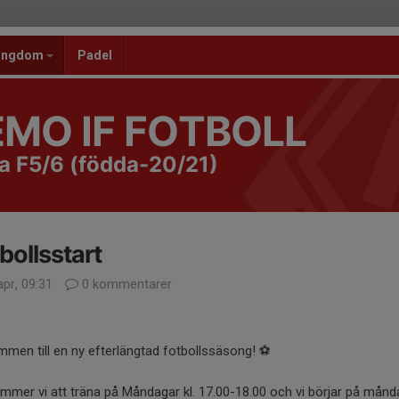
 ungdom
Padel
MO IF FOTBOLL
la F5/6 (födda-20/21)
bollsstart
pr, 09:31
0 kommentarer
men till en ny efterlängtad fotbollssäsong! ⚽
ommer vi att träna på Måndagar kl. 17.00-18.00 och vi börjar på mån