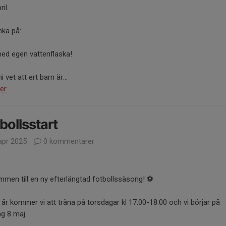
il.
nka på:
med egen vattenflaska!
i vet att ert barn är...
er
bollsstart
apr 2025
0 kommentarer
men till en ny efterlängtad fotbollssäsong! ⚽
 år kommer vi att träna på torsdagar kl 17.00-18.00 och vi börjar på
g 8 maj.