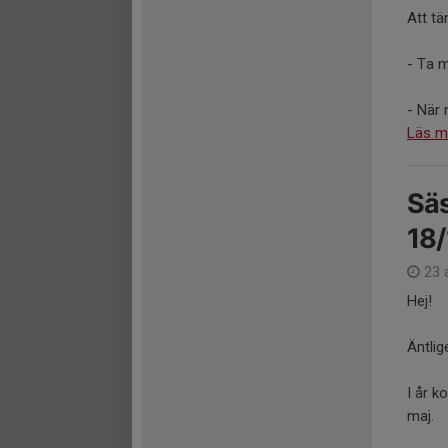
Att tä
- Ta 
- När 
Läs m
Säs
18/
23 
Hej!
Äntlig
I år k
maj.