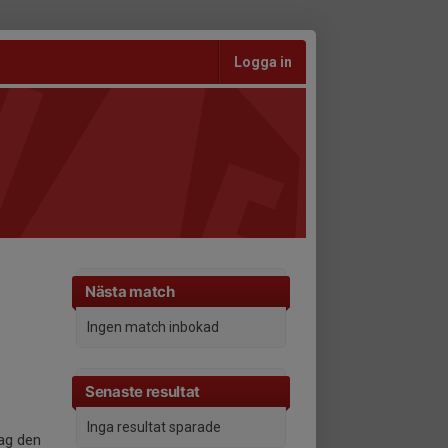
Logga in
Nästa match
Ingen match inbokad
Senaste resultat
Inga resultat sparade
dag den