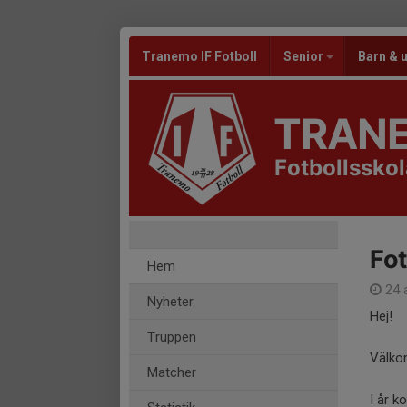
Tranemo IF Fotboll
Senior
Barn &
TRANE
Fotbollssko
Fot
Hem
24 a
Nyheter
Hej!
Truppen
Välkom
Matcher
I år k