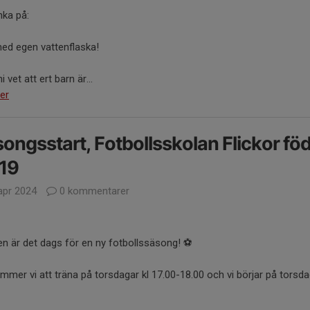
nka på:
med egen vattenflaska!
i vet att ert barn är...
er
ongsstart, Fotbollsskolan Flickor fö
19
apr 2024
0 kommentarer
en är det dags för en ny fotbollssäsong! ⚽
ommer vi att träna på torsdagar kl 17.00-18.00 och vi börjar på torsda