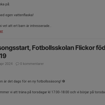
nka på:
med egen vattenflaska!
ni vet att ert barn är intresserade...
er
ongsstart, Fotbollsskolan Flickor fö
19
apr 2024
0 kommentarer
en är det dags för en ny fotbollssäsong! ⚽
ommer vi att träna på torsdagar kl 17.00-18.00 och vi börjar på torsda