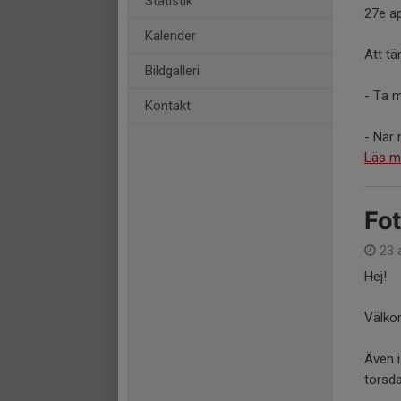
Statistik
27e apr
Kalender
Att tä
Bildgalleri
- Ta 
Kontakt
- När n
Läs m
Fot
23 
Hej!
Välkom
Även i
torsda