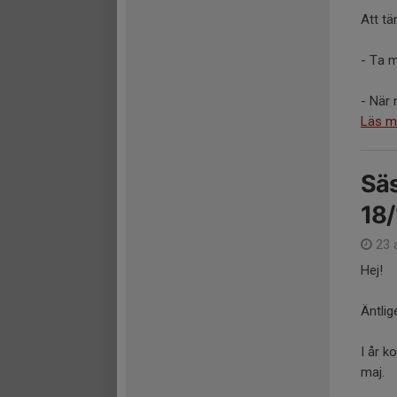
Att tä
- Ta 
- När n
Läs m
Säs
18/
23 
Hej!
Äntlig
I år k
maj.