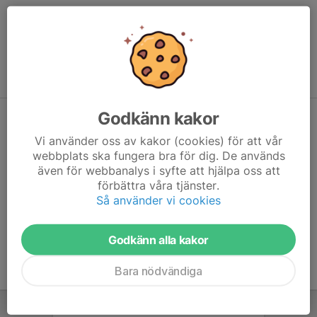
I Mars kommer vi att träna utomhus på konstgräs, mer
information kommer..
Välkomna!
Godkänn kakor
Ny lagsida!
Vi använder oss av kakor (cookies) för att vår
1 jan 2023
1 kommentar
webbplats ska fungera bra för dig. De används
På denna sidan kommer ni hitta nyheter och information som
även för webbanalys i syfte att hjälpa oss att
gäller för killarna som spelar i laget P9.
förbättra våra tjänster.
Läs mer
Så använder vi cookies
Godkänn alla kakor
Bara nödvändiga