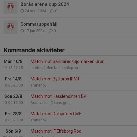
Borås arena cup 2024
24 sep 2024
0
Sommaruppehåll
17 jun 2024
0
Kommande aktiviteter
Mån 10/8
Match mot Sandared/Sjömarken Grön
19:15-21:15
Idrottsgården Konstgräsplan
Fre 14/8
Match mot Byttorps IF Vit
18:00-20:00
Tranehov
Sön 23/8
Match mot Hässleholmen BK
13:00-15:00
Bodavallen C konstgräs
Fre 28/8
Match mot Dalsjöfors GoIF
18:00-20:00
Tranehov
Sön 6/9
Match mot IF Elfsborg Röd