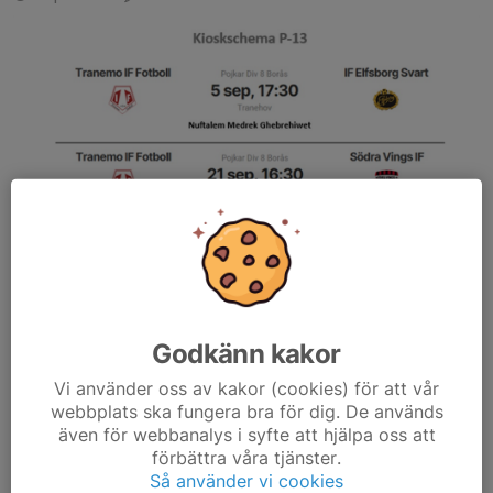
Del 2 i kioskschemat.
Läs mer
Godkänn kakor
Kioskschema 2025
Vi använder oss av kakor (cookies) för att vår
7 apr 2025
0 kommentarer
webbplats ska fungera bra för dig. De används
även för webbanalys i syfte att hjälpa oss att
förbättra våra tjänster.
Så använder vi cookies