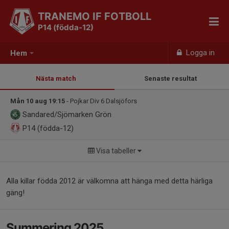
TRANEMO IF FOTBOLL
P14 (födda-12)
Logga in
Hem
Nästa match
Senaste resultat
Mån 10 aug 19:15
- Pojkar Div 6 Dalsjöfors
Sandared/Sjömarken Grön
P14 (födda-12)
Visa tabeller
Alla killar födda 2012 är välkomna att hänga med detta härliga
gäng!
Summering 2025