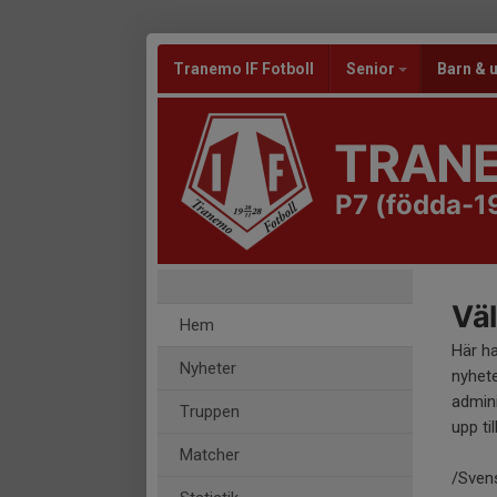
Tranemo IF Fotboll
Senior
Barn &
TRANE
P7 (födda-1
Väl
Hem
Här h
Nyheter
nyhete
admini
Truppen
upp til
Matcher
/Sven