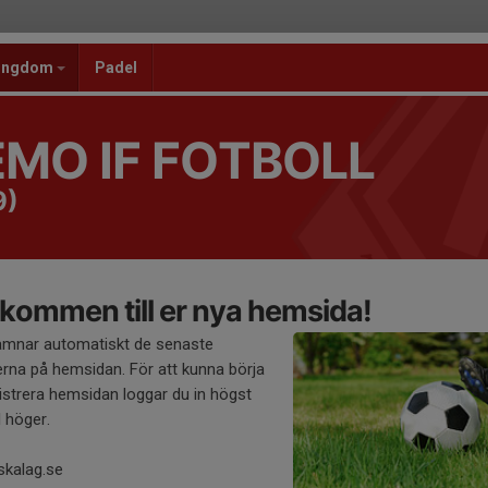
 ungdom
Padel
MO IF FOTBOLL
9)
kommen till er nya hemsida!
amnar automatiskt de senaste
rna på hemsidan. För att kunna börja
strera hemsidan loggar du in högst
l höger.
skalag.se