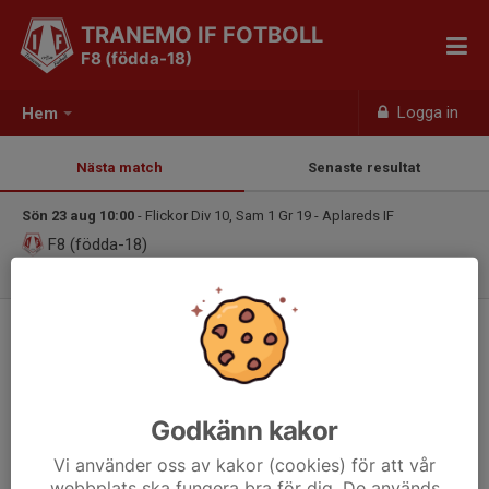
TRANEMO IF FOTBOLL
F8 (födda-18)
Logga in
Hem
Nästa match
Senaste resultat
Sön 23 aug 10:00
- Flickor Div 10, Sam 1 Gr 19 - Aplareds IF
F8 (födda-18)
Aplareds IF Blå
⚽⚽⚽
Alla tjejer födda 2018 är välkomna att träna fotboll med oss!
2025 tränar vi tillsammans med tjejerna födda 2017 på Tranehov
på tisdagar kl 17.15 - 18.15 med start 6 maj.
Godkänn kakor
Alla datum för aktiviteter finns längst ner på denna sida eller
Vi använder oss av kakor (cookies) för att vår
under rubriken Kalender i menyn.
webbplats ska fungera bra för dig. De används