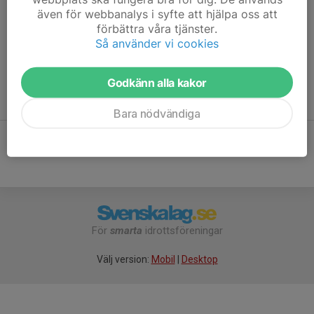
även för webbanalys i syfte att hjälpa oss att
Vill du börja träna fotboll med oss så är du självklart välkommen
förbättra våra tjänster.
att komma och testa!
Fyll gärna i detta formulär.
Det underlättar
Så använder vi cookies
för kontaktuppgifter m.m.
Hoppas vi ses!
Godkänn alla kakor
⚽⚽⚽
Bara nödvändiga
För
smarta
idrottsföreningar
Välj version:
Mobil
|
Desktop