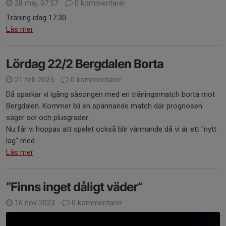
28 maj, 07:57
0 kommentarer
Träning idag 17:30
Läs mer
Lördag 22/2 Bergdalen Borta
21 feb 2025
0 kommentarer
Då sparkar vi igång säsongen med en träningsmatch borta mot
Bergdalen. Kommer bli en spännande match där prognosen
säger sol och plusgrader.
Nu får vi hoppas att spelet också blir värmande då vi är ett "nytt
lag" med...
Läs mer
”Finns inget dåligt väder”
16 nov 2023
0 kommentarer