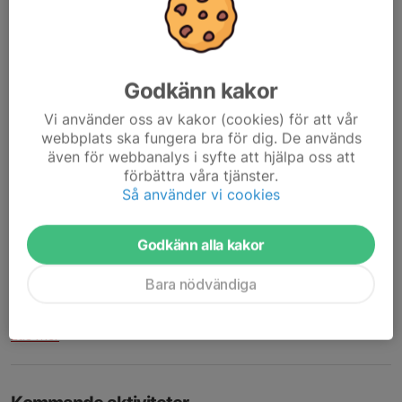
Säsongsstart Torsdag 23/2
20 feb 2023
0 kommentarer
Godkänn kakor
Första träningen kommer ske på konstgräset nu på Torsdag
23/2 kl. 16,30-18,00
Vi använder oss av kakor (cookies) för att vår
webbplats ska fungera bra för dig. De används
Kom ihåg att vädret kanske inte är med oss så klä er efter väder.
även för webbanalys i syfte att hjälpa oss att
Välkomna / Ledarna
förbättra våra tjänster.
Läs mer
Så använder vi cookies
Ny lagsida!
Godkänn alla kakor
13 nov 2022
0 kommentarer
Bara nödvändiga
På denna sidan kommer ni hitta nyheter och information som
gäller för killarna som spelar i laget P14.
Läs mer