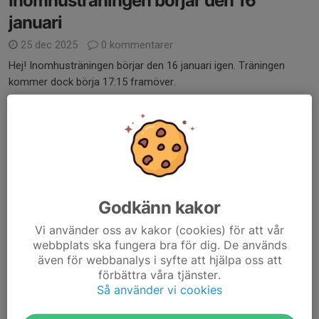
Inomhusträningen börjar den 16
januari
25 dec 2025
0 kommentarer
Hej! Inomhusträningen börjar den 16 januari igen. Träningen
kommer dock börja 17:15 framöver.
Syns då!
med vänliga hälsningar
Mergimtare & Atdhetare
Läs mer
Godkänn kakor
Inomhusträningar startar 24/10 kl
Vi använder oss av kakor (cookies) för att vår
webbplats ska fungera bra för dig. De används
17.00
även för webbanalys i syfte att hjälpa oss att
16 okt 2025
0 kommentarer
förbättra våra tjänster.
Så använder vi cookies
Fredag nästa vecka, 24/10 börjar vi träna inomhus i Limmareds
Idrottshall. Tiden är 17.00-18.00.