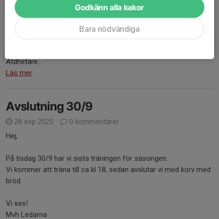
Utrustning som behövs är inomhuskläder, inomhusskor och
Godkänn alla kakor
benskydd.
Bara nödvändiga
Vid frågor kontakta
Mergimtare Haxha, 0760068250
Atdhetare...
Läs mer
Avslutning 30/9
28 sep 2025
0 kommentarer
Hej,
På tisdag 30/9 har vi sista träningen för säsongen.
Vi kommer att träna till ca kl 18, sedan avslutar vi med korv med
bröd.
Vi ses!
Mvh Ledarna