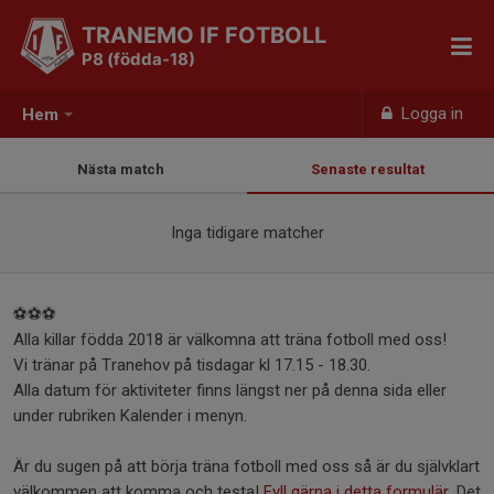
TRANEMO IF FOTBOLL
P8 (födda-18)
Logga in
Hem
Nästa match
Senaste resultat
Inga tidigare matcher
⚽⚽⚽
Alla killar födda 2018 är välkomna att träna fotboll med oss!
Vi tränar på Tranehov på tisdagar kl 17.15 - 18.30.
Alla datum för aktiviteter finns längst ner på denna sida eller
under rubriken Kalender i menyn.
Är du sugen på att börja träna fotboll med oss så är du självklart
välkommen att komma och testa!
Fyll gärna i detta formulär.
Det