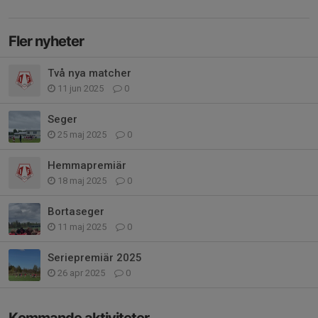
Fler nyheter
Två nya matcher
11 jun 2025
0
Seger
25 maj 2025
0
Hemmapremiär
18 maj 2025
0
Bortaseger
11 maj 2025
0
Seriepremiär 2025
26 apr 2025
0