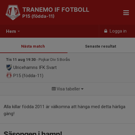
TRANEMO IF FOTBOLL
P15 (födda-11)
Logga in
Hem
Nästa match
Senaste resultat
Tis 11 aug 19:30
- Pojkar Div 5 Borås
Ulricehamns IFK Svart
P15 (födda-11)
Visa tabeller
Alla killar födda 2011 är välkomna att hänga med detta härliga
gäng!
Säsongen i hamn!