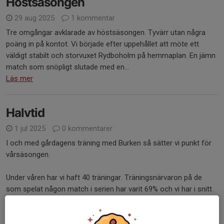
Höstsäsongen
29 aug 2025
1 kommentar
Tre omgångar avklarade av höstsäsongen. Tyvärr utan några
poäng in på kontot. Vi började efter uppehållet att möte ett
väldigt stabilt och storvuxet Rydboholm på hemmaplan. En jämn
match som snöpligt slutade med en...
Läs mer
Halvtid
1 jul 2025
0 kommentarer
I och med gårdagens träning med Burken så sätter vi punkt för
vårsäsongen.
Under våren har vi haft 40 träningar. Träningsnärvaron på de
som spelat någon match i serien har varit 69% och vi har i snitt
varit 13 spelare på...
Läs mer