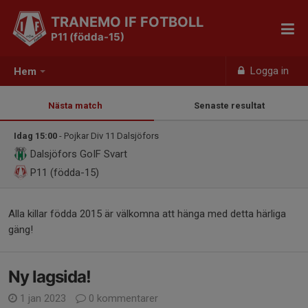
TRANEMO IF FOTBOLL
P11 (födda-15)
Logga in
Hem
Nästa match
Senaste resultat
Idag 15:00
- Pojkar Div 11 Dalsjöfors
Dalsjöfors GoIF Svart
P11 (födda-15)
Alla killar födda 2015 är välkomna att hänga med detta härliga
gäng!
Ny lagsida!
1 jan 2023
0 kommentarer