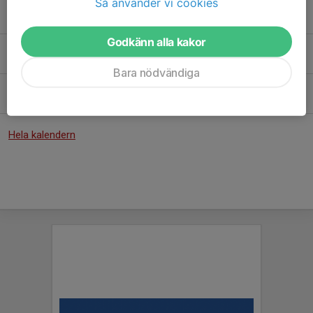
Så använder vi cookies
Sön 13/9
Match mot Somali AIF
00:00-01:30
Ryda Sportfält A
Godkänn alla kakor
Sön 20/9
Match mot Fristads GoIF Grön
16:00-17:30
Tranehov C
Bara nödvändiga
Fre 25/9
Match mot Brämhults IK Svart
18:30-20:00
Brämhults IP C
Hela kalendern