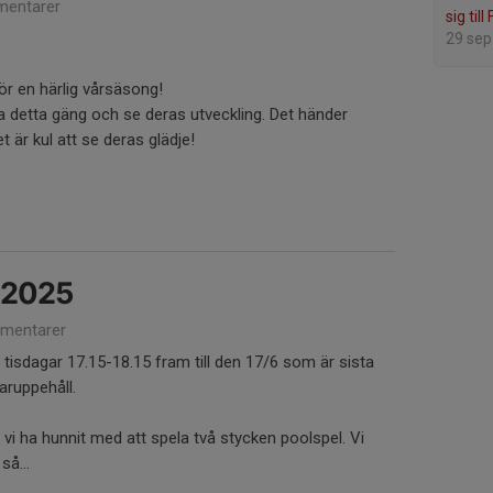
entarer
sig till
29 sep
för en härlig vårsäsong!
räna detta gäng och se deras utveckling. Det händer
 är kul att se deras glädje!
 2025
mentarer
tisdagar 17.15-18.15 fram till den 17/6 som är sista
aruppehåll.
 ha hunnit med att spela två stycken poolspel. Vi
så...