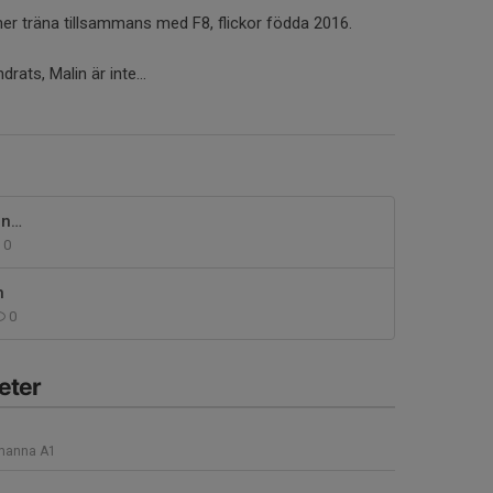
mmer träna tillsammans med F8, flickor födda 2016.
rats, Malin är inte...
en…
0
n
0
eter
manna A1