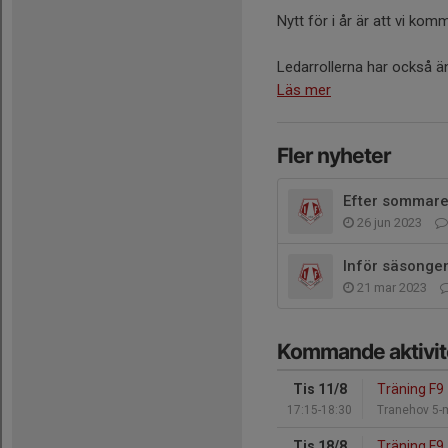
Nytt för i år är att vi ko
Ledarrollerna har också änd
Läs mer
Fler nyheter
Efter sommar
26 jun 2023
Inför säsonge
21 mar 2023
Kommande aktivit
Tis 11/8
Träning F9
17:15-18:30
Tranehov 5-
Tis 18/8
Träning F9