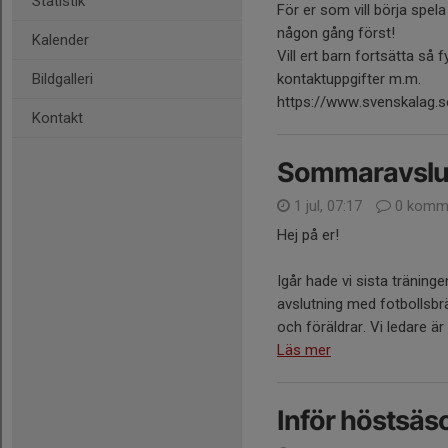
Statistik
För er som vill börja spel
någon gång först!
Kalender
Vill ert barn fortsätta så 
Bildgalleri
kontaktuppgifter m.m.
https://www.svenskalag.
Kontakt
Sommaravslu
1 jul, 07:17
0 komme
Hej på er!
Igår hade vi sista träninge
avslutning med fotbollsbr
och föräldrar. Vi ledare är
Läs mer
Inför höstsä