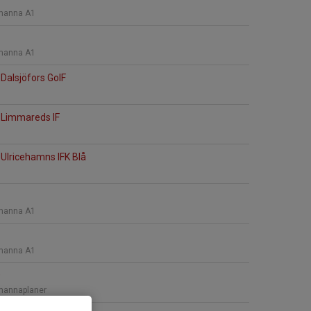
manna A1
manna A1
Dalsjöfors GoIF
 Limmareds IF
Ulricehamns IFK Blå
manna A1
manna A1
9
mannaplaner