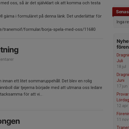
a med oss, så är det självklart ok att komma och testa
Senast
fyll gärna i formuläret på denna länk. Det underlättar för
Inga r
se/tranemoif/formular/borja-spela-med-oss/11680
Nyhet
före
tning
Dragni
ntarer
Juli
18 jul
Dragni
Juni
n innan ett litet sommaruppehåll. Det blev en rolig
17 jun
ännboll där tjejerna började med att utmana oss ledare
 tacksamma för att vi...
Provar
Lördag
12 apr
Föreni
songen
11 nov
Tranem