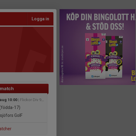
Logga in
 match
 aug 10:00
| Flickor Div 9, Sam 2 Gr 18 - Limmareds IF
(födda-17)
sjöfors GoIF
atcher