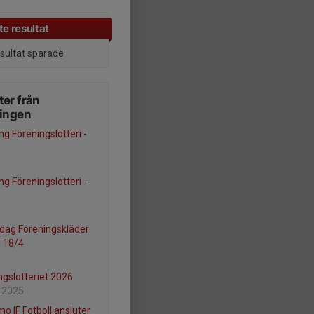
e resultat
esultat sparade
er från
ningen
ng Föreningslotteri -
ng Föreningslotteri -
dag Föreningskläder
 18/4
ngslotteriet 2026
 2025
o IF Fotboll ansluter