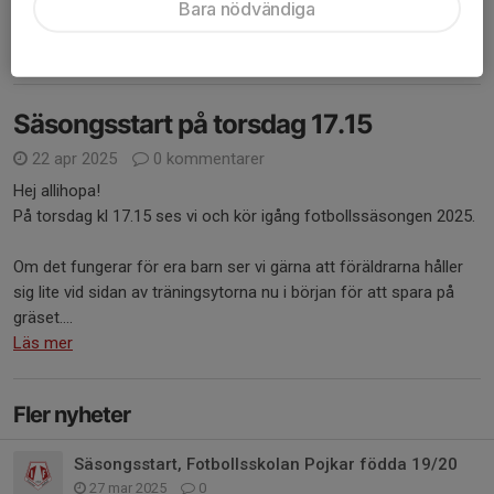
Bara nödvändiga
Vi märkte dock att en timme är väldigt länge att hålla ork...
Läs mer
Säsongsstart på torsdag 17.15
22 apr 2025
0 kommentarer
Hej allihopa!
På torsdag kl 17.15 ses vi och kör igång fotbollssäsongen 2025.
Om det fungerar för era barn ser vi gärna att föräldrarna håller
sig lite vid sidan av träningsytorna nu i början för att spara på
gräset....
Läs mer
Fler nyheter
Säsongsstart, Fotbollsskolan Pojkar födda 19/20
27 mar 2025
0