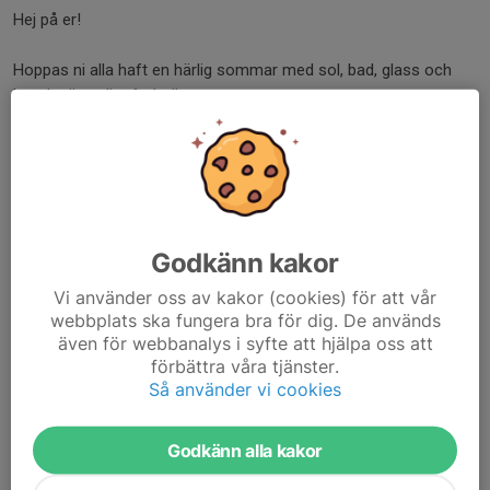
Hej på er!
Hoppas ni alla haft en härlig sommar med sol, bad, glass och
kanske även lite fotboll.
På torsdag 14/8 17.15 kör vi igång med fotbollen igen. Precis
som i slutet av vårsäsongen är vi längst bort på planen och...
Läs mer
Godkänn kakor
Träning 1/5
Vi använder oss av kakor (cookies) för att vår
29 apr 2025
0 kommentarer
webbplats ska fungera bra för dig. De används
Hej!
även för webbanalys i syfte att hjälpa oss att
förbättra våra tjänster.
Även om det är röd dag på torsdag tänker vi att vi har träning för
Så använder vi cookies
er som vill och kan.
Godkänn alla kakor
Jättekul att se så många i torsdags, hoppas ni tyckte det var
roligt!