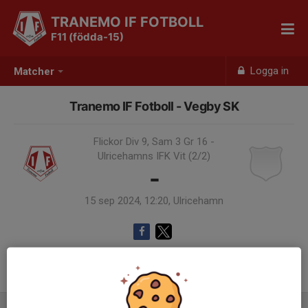
TRANEMO IF FOTBOLL
F11 (födda-15)
Logga in
Matcher
Tranemo IF Fotboll - Vegby SK
Flickor Div 9, Sam 3 Gr 16 -
Ulricehamns IFK Vit (2/2)
-
15 sep 2024, 12:20, Ulricehamn
Samling 11:20