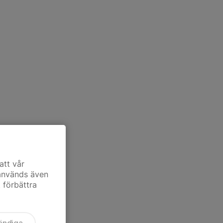
att vår
 används även
t förbättra