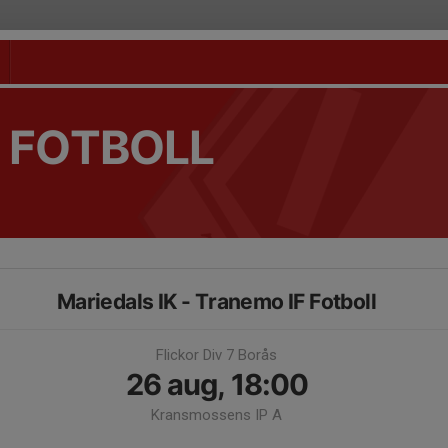
 FOTBOLL
Mariedals IK - Tranemo IF Fotboll
Flickor Div 7 Borås
26 aug, 18:00
Kransmossens IP A