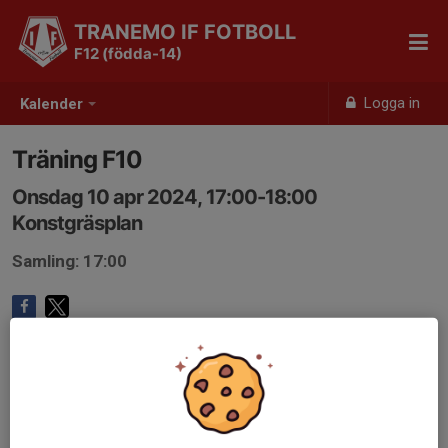
TRANEMO IF FOTBOLL
F12 (födda-14)
Logga in
Kalender
Träning F10
Onsdag 10 apr 2024, 17:00-18:00
Konstgräsplan
Samling: 17:00