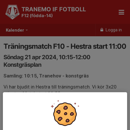
TRANEMO IF FOTBOLL
F12 (födda-14)
Logga in
Kalender
Träningsmatch F10 - Hestra start 11:00
Söndag 21 apr 2024, 10:15-12:00
Konstgräsplan
Samling: 10:15, Tranehov - konstgräs
Vi har bjudit in Hestra till träningsmatch. Vi kör 3x20
minuter. Matchstart 11:00.