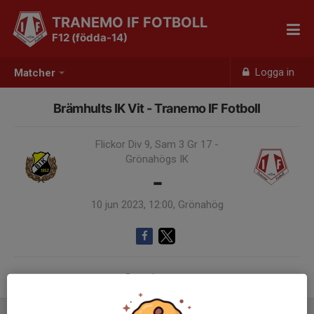
TRANEMO IF FOTBOLL
F12 (födda-14)
Logga in
Matcher
Brämhults IK Vit - Tranemo IF Fotboll
Flickor Div 9, Sam 3 Gr 17 -
Grönahögs IK
-
10 jun 2023, 12:00, Grönahög
Samling 10:30