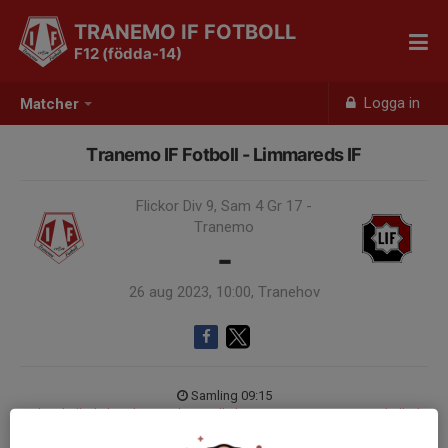
TRANEMO IF FOTBOLL
F12 (födda-14)
Logga in
Matcher
Tranemo IF Fotboll - Limmareds IF
Flickor Div 9, Sam 4 Gr 17 -
Tranemo
-
26 aug 2023, 10:00, Tranehov
Samling 09:15
Endast kallade kunde anmäla sig till aktiviteten. 11 personer var kallade.
Logga in här