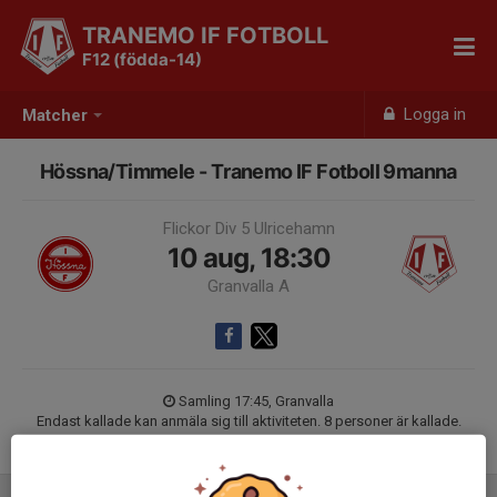
TRANEMO IF FOTBOLL
F12 (födda-14)
Logga in
Matcher
Hössna/Timmele - Tranemo IF Fotboll 9manna
Flickor Div 5 Ulricehamn
10 aug, 18:30
Granvalla A
Samling 17:45, Granvalla
Endast kallade kan anmäla sig till aktiviteten. 8 personer är kallade.
Logga in här