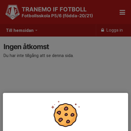
TRANEMO IF FOTBOLL
Fotbollsskola P5/6 (födda-20/21)
Logga in
Till hemsidan
Ingen åtkomst
Du har inte tillgång att se denna sida.