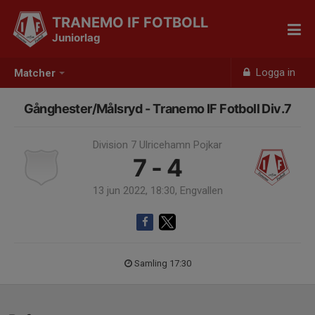
TRANEMO IF FOTBOLL
Juniorlag
Logga in
Matcher
Gånghester/Målsryd - Tranemo IF Fotboll Div.7
Division 7 Ulricehamn Pojkar
7 - 4
13 jun 2022, 18:30, Engvallen
Samling 17:30