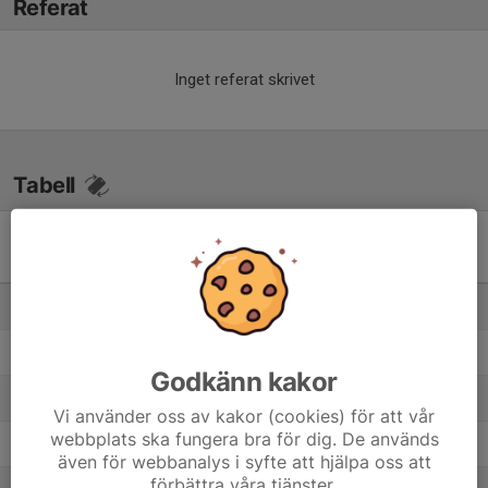
Referat
Inget referat skrivet
Tabell
Division 7 Ulricehamn
Pojkar
M
+/-
P
1. Bergdalens IK
18
51
45
2. Mariedals IK
18
18
37
Godkänn kakor
3. Gånghester/Målsryd
18
12
30
Vi använder oss av kakor (cookies) för att vår
webbplats ska fungera bra för dig. De används
4. Kinnarp-Slutarps IF
18
0
29
även för webbanalys i syfte att hjälpa oss att
förbättra våra tjänster.