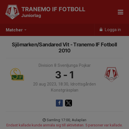
TRANEMO IF FOTBOLL
Juniorlag
Logga in
Matcher
Sjömarken/Sandared Vit - Tranemo IF Fotboll
2010
Division 8 Svenljunga Pojkar
3 - 1
20 aug 2023, 18:30, Idrottsgården
Konstgräsplan
Samling 17:00, Aulaplan
Endast kallade kunde anmäla sig till aktiviteten. 5 personer var kallade.