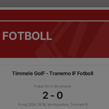
 FOTBOLL
Timmele GoIF - Tranemo IF Fotboll
Pojkar Div 6 Ulricehamn
2 - 0
8 maj 2024, 18:30, Idrottsparken, Timmele B