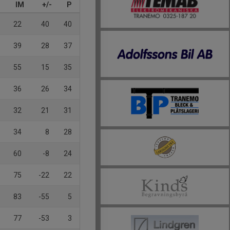
IM
+/-
P
22
40
40
39
28
37
55
15
35
36
26
34
32
21
31
34
8
28
60
-8
24
75
-22
22
83
-55
5
77
-53
3