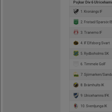
Pojkar Div 6 Ulriceham
1. Kronängs IF
2. Fristad/Sparsör/
3. Tranemo IF
4. IF Elfsborg Svart
5. Rydboholms SK
6. Timmele GoIF
7. Sjömarken/Sand
8. Brämhults IK
9. Ulricehamns IFK
10. Svenljunga IK