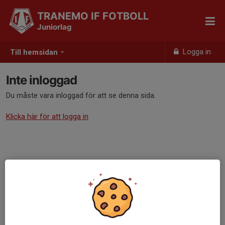
TRANEMO IF FOTBOLL
Juniorlag
Logga in
Till hemsidan
Inte inloggad
Du måste vara inloggad för att se denna sida.
Klicka här för att logga in