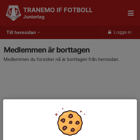
TRANEMO IF FOTBOLL
Juniorlag
Logga in
Till hemsidan
Medlemmen är borttagen
Medlemmen du försöker nå är borttagen från hemsidan.