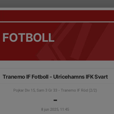
 FOTBOLL
Tranemo IF Fotboll - Ulricehamns IFK Svart
Pojkar Div 15, Sam 3 Gr 33 - Tranemo IF Röd (2/2)
-
8 jun 2025, 11:45