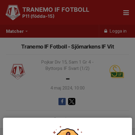
TRANEMO IF FOTBOLL
P11 (födda-15)
Logga in
Matcher
Tranemo IF Fotboll - Sjömarkens IF Vit
Pojkar Div 15, Sam 1 Gr 4 -
Byttorps IF Svart (1/2)
-
4 maj 2024, 10:00
Samling 09:00