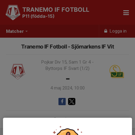
TRANEMO IF FOTBOLL
P11 (födda-15)
Logga in
Matcher
Tranemo IF Fotboll - Sjömarkens IF Vit
Pojkar Div 15, Sam 1 Gr 4 -
Byttorps IF Svart (1/2)
-
4 maj 2024, 10:00
Samling 09:00