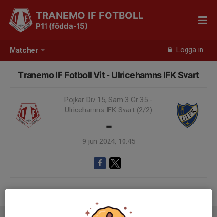
TRANEMO IF FOTBOLL
P11 (födda-15)
Logga in
Matcher
Tranemo IF Fotboll Vit - Ulricehamns IFK Svart
Pojkar Div 15, Sam 3 Gr 35 -
Ulricehamns IFK Svart (2/2)
-
9 jun 2024, 10:45
Samling 09:45