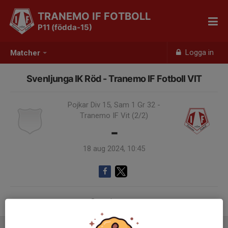
TRANEMO IF FOTBOLL
P11 (födda-15)
Logga in
Matcher
Svenljunga IK Röd - Tranemo IF Fotboll VIT
Pojkar Div 15, Sam 1 Gr 32 -
Tranemo IF Vit (2/2)
-
18 aug 2024, 10:45
Samling 10:00