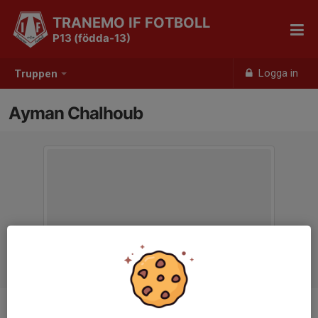
TRANEMO IF FOTBOLL
P13 (födda-13)
Logga in
Truppen
Ayman Chalhoub
Ålder
12 år