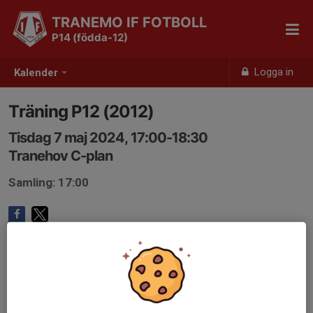
TRANEMO IF FOTBOLL
P14 (födda-12)
Logga in
Kalender
Träning P12 (2012)
Tisdag 7 maj 2024, 17:00-18:30
Tranehov C-plan
Samling: 17:00