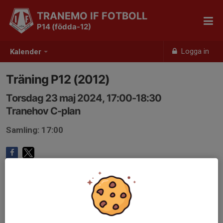
TRANEMO IF FOTBOLL
P14 (födda-12)
Logga in
Kalender
Träning P12 (2012)
Torsdag 23 maj 2024, 17:00-18:30
Tranehov C-plan
Samling: 17:00