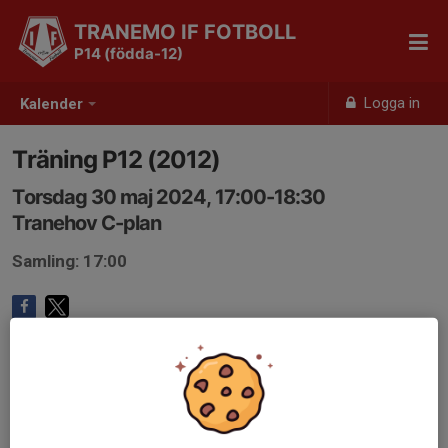
TRANEMO IF FOTBOLL
P14 (födda-12)
Logga in
Kalender
Träning P12 (2012)
Torsdag 30 maj 2024, 17:00-18:30
Tranehov C-plan
Samling: 17:00