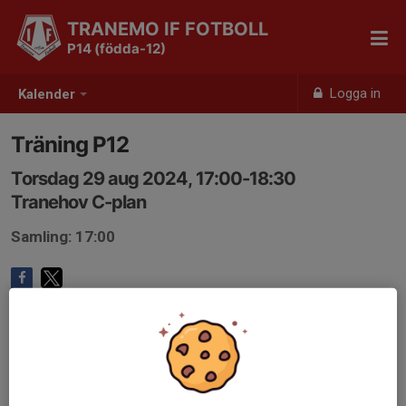
TRANEMO IF FOTBOLL
P14 (födda-12)
Logga in
Kalender
Träning P12
Torsdag 29 aug 2024, 17:00-18:30
Tranehov C-plan
Samling: 17:00