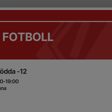
 FOTBOLL
födda -12
30-19:00
nna