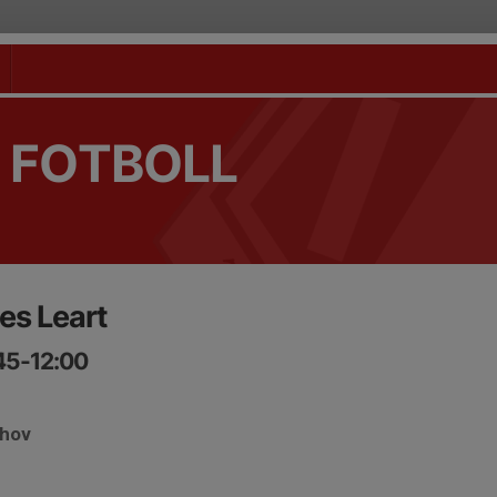
 FOTBOLL
s Leart
45-12:00
ehov