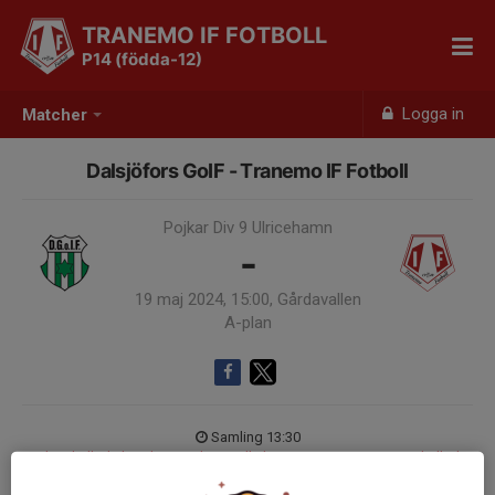
TRANEMO IF FOTBOLL
P14 (födda-12)
Logga in
Matcher
Dalsjöfors GoIF - Tranemo IF Fotboll
Pojkar Div 9 Ulricehamn
-
19 maj 2024, 15:00, Gårdavallen
A-plan
Samling 13:30
Endast kallade kunde anmäla sig till aktiviteten. 6 personer var kallade.
Logga in här