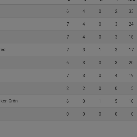
6
4
0
2
33
7
4
0
3
24
7
4
0
3
18
red
7
3
1
3
17
6
3
0
3
20
7
3
0
4
19
2
2
0
0
5
rken Grön
6
0
1
5
10
0
0
0
0
0