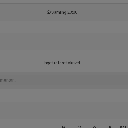
Samling 23:00
Inget referat skrivet
M
V
O
F
GM