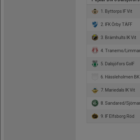
1. Byttorps IF Vit
2. IFK Örby TÄFF
3. Brämhults IK Vit
4. Tranemo/Limma
5. Dalsjöfors GoIF
6. Hässleholmen BK
7. Mariedals IK Vit
8. Sandared/Sjöma
9. IF Elfsborg Röd