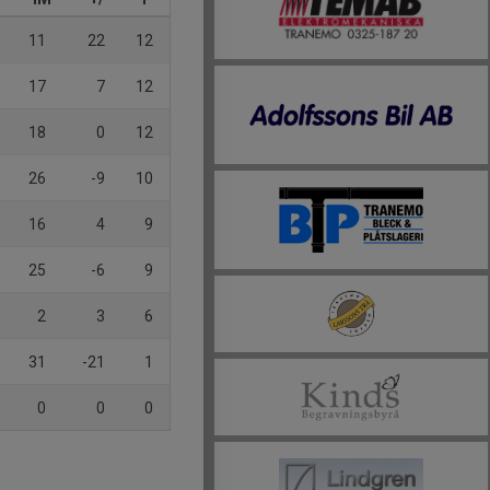
11
22
12
17
7
12
18
0
12
26
-9
10
16
4
9
25
-6
9
2
3
6
31
-21
1
0
0
0