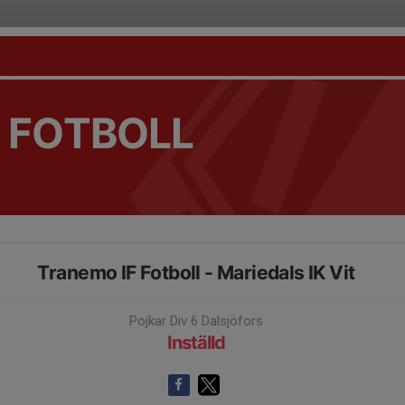
 FOTBOLL
Tranemo IF Fotboll - Mariedals IK Vit
Pojkar Div 6 Dalsjöfors
Inställd