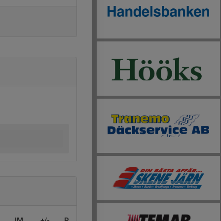
IM
+/-
P