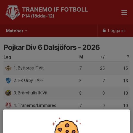
TRANEMO IF FOTBOLL
P14 (födda-12)
Logga in
Matcher
Pojkar Div 6 Dalsjöfors - 2026
Lag
M
+/-
P
1. Byttorps IF Vit
7
25
15
2. IFK Örby TÄFF
8
7
13
3. Brämhults IK Vit
8
0
13
4. Tranemo/Limmared
7
-9
10
5. Dalsjöfors GoIF
6
4
9
6. Hässleholmen BK
7
-6
9