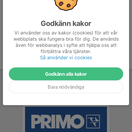
7. Mariedals IK Vit
3
0
6
Godkänn kakor
8. Sandared/Sjömarken Grön
6
-21
1
Vi använder oss av kakor (cookies) för att vår
9. IF Elfsborg Röd
0
0
0
webbplats ska fungera bra för dig. De används
även för webbanalys i syfte att hjälpa oss att
förbättra våra tjänster.
Så använder vi cookies
Godkänn alla kakor
Bara nödvändiga