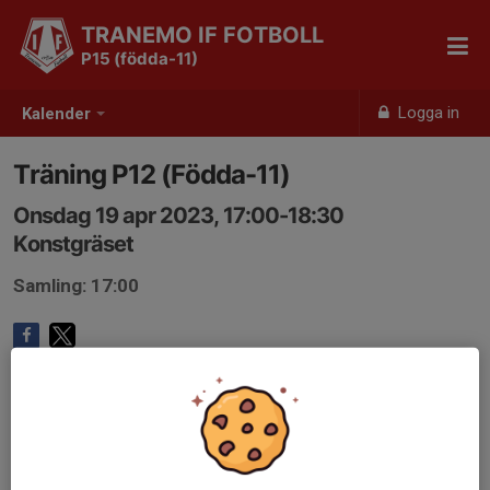
TRANEMO IF FOTBOLL
P15 (födda-11)
Logga in
Kalender
Träning P12 (Födda-11)
Onsdag 19 apr 2023, 17:00-18:30
Konstgräset
Samling: 17:00