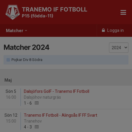
TRANEMO IF FOTBOLL
P15 (födda-11)
Logga in
Matcher
Matcher 2024
Pojkar Div 8 Södra
Maj
Sön 5
Dalsjöfors GoIF - Tranemo IF Fotboll
16:00
Dalsjöhov naturgräs
1
-
6
Sön 12
Tranemo IF Fotboll - Alingsås IF FF Svart
15:00
Tranehov
4
-
3