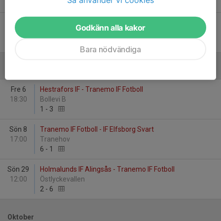
3
-
4
Lör 31
Bergdalens IK Röd - Tranemo IF Fotboll
Godkänn alla kakor
11:00
Björkängsvallen, Borås
1
-
11
Bara nödvändiga
September
Fre 6
Hestrafors IF - Tranemo IF Fotboll
18:30
Bollevi B
1
-
3
Sön 8
Tranemo IF Fotboll - IF Elfsborg Svart
17:00
Tranehov
6
-
1
Sön 29
Holmalunds IF Alingsås - Tranemo IF Fotboll
12:00
Östlyckevallen
2
-
6
Oktober