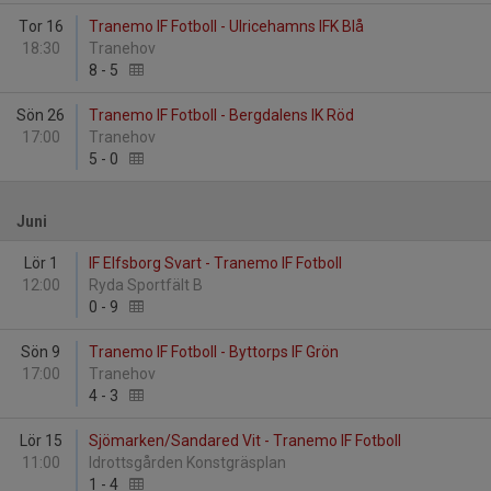
Tor 16
Tranemo IF Fotboll - Ulricehamns IFK Blå
18:30
Tranehov
8
-
5
Sön 26
Tranemo IF Fotboll - Bergdalens IK Röd
17:00
Tranehov
5
-
0
Juni
Lör 1
IF Elfsborg Svart - Tranemo IF Fotboll
12:00
Ryda Sportfält B
0
-
9
Sön 9
Tranemo IF Fotboll - Byttorps IF Grön
17:00
Tranehov
4
-
3
Lör 15
Sjömarken/Sandared Vit - Tranemo IF Fotboll
11:00
Idrottsgården Konstgräsplan
1
-
4