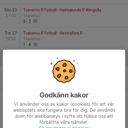
Sön 23
Tranemo IF Fotboll - Holmalunds IF Alingsås
17:00
Tranehov
3
-
2
Tor 27
Tranemo IF Fotboll - Hestrafors IF
18:30
Tranehov
1
-
4
Augusti
Sön 11
Tranemo IF Fotboll - Dalsjöfors GoIF
12:00
Tranehov
7
-
3
Godkänn kakor
Sön 18
Alingsås IF FF Svart - Tranemo IF Fotboll
11:00
Mjörnvallen, B-plan
Vi använder oss av kakor (cookies) för att vår
2
-
4
webbplats ska fungera bra för dig. De används
även för webbanalys i syfte att hjälpa oss att
Lör 24
Ulricehamns IFK Blå - Tranemo IF Fotboll
förbättra våra tjänster.
10:15
Lassalyckan B-plan
Så använder vi cookies