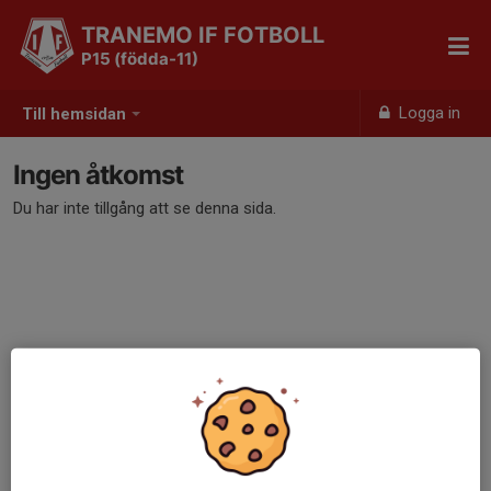
TRANEMO IF FOTBOLL
P15 (födda-11)
Logga in
Till hemsidan
Ingen åtkomst
Du har inte tillgång att se denna sida.