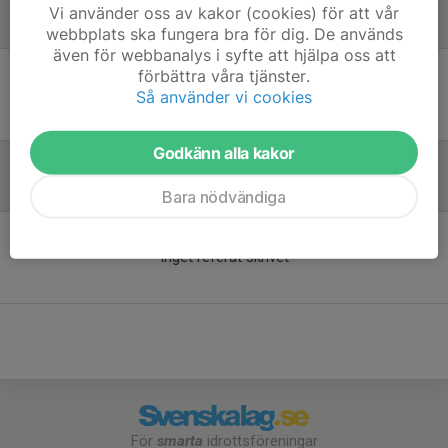
Vi använder oss av kakor (cookies) för att vår
Laguppställning
webbplats ska fungera bra för dig. De används
även för webbanalys i syfte att hjälpa oss att
förbättra våra tjänster.
Ingen uppställning ifylld
Så använder vi cookies
Godkänn alla kakor
Referat
Bara nödvändiga
Inget referat skrivet
För
smarta
idrottsföreningar