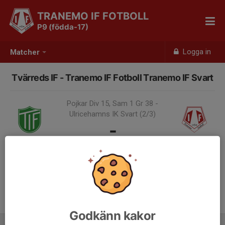
TRANEMO IF FOTBOLL
P9 (födda-17)
Logga in
Matcher
Tvärreds IF - Tranemo IF Fotboll Tranemo IF Svart
Pojkar Div 15, Sam 1 Gr 38 -
Ulricehamns IK Svart (2/3)
-
3 maj, 12:30
Samling 11:30
Godkänn kakor