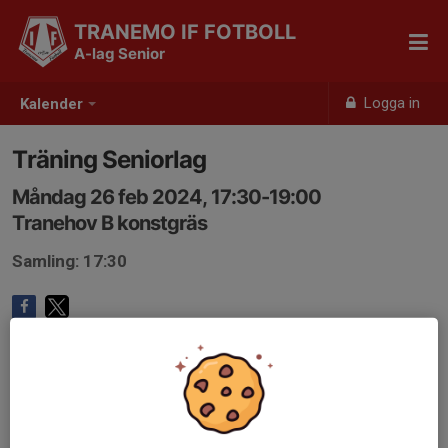
TRANEMO IF FOTBOLL
A-lag Senior
Logga in
Kalender
Träning Seniorlag
Måndag 26 feb 2024, 17:30-19:00
Tranehov B konstgräs
Samling: 17:30