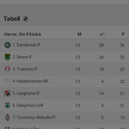
Tabell
Herrar, Div 4 Södra
M
+/-
P
1. Sandareds IF
13
28
36
2. Skene IF
13
24
32
3. Tranemo IF
13
18
25
4. Hässleholmen BK
13
4
22
5. Länghems IF
13
14
21
6. Dalsjöfors GoIF
13
4
21
7. Torestorp-Älekulla FF
13
-5
19