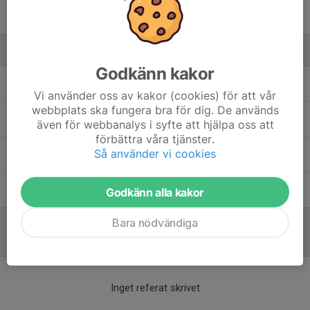
Rickard Josefsson
Ledare
Godkänn kakor
Erik Andersson
Tränare
Vi använder oss av kakor (cookies) för att vår
webbplats ska fungera bra för dig. De används
Gustav Josefsson
Ledare A-laget
även för webbanalys i syfte att hjälpa oss att
förbättra våra tjänster.
Så använder vi cookies
Henrik Dahl
Föreningsutvecklare
Thomas Pehrson
Lagledare
Godkänn alla kakor
Bara nödvändiga
Referat
Inget referat skrivet