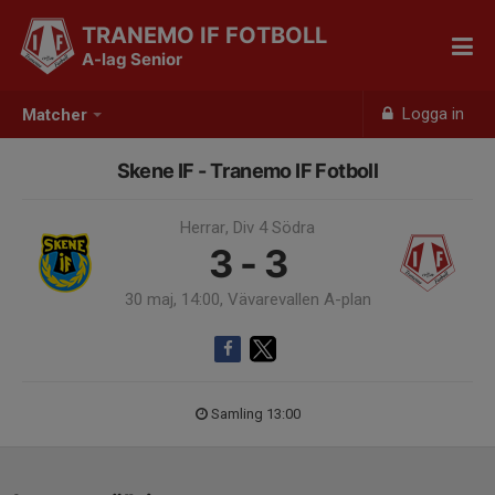
TRANEMO IF FOTBOLL
A-lag Senior
Logga in
Matcher
Skene IF - Tranemo IF Fotboll
Herrar, Div 4 Södra
3 - 3
30 maj, 14:00, Vävarevallen A-plan
Samling 13:00