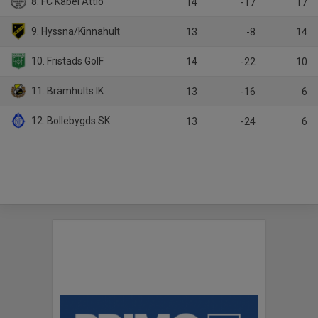
8. FC Kabel Åttio
14
-17
17
9. Hyssna/Kinnahult
13
-8
14
10. Fristads GoIF
14
-22
10
11. Brämhults IK
13
-16
6
12. Bollebygds SK
13
-24
6