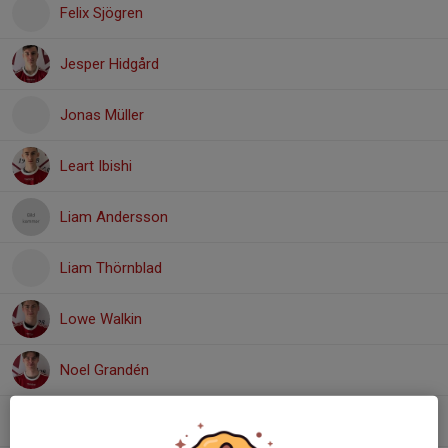
Felix Sjögren
Jesper Hidgård
Jonas Müller
Leart Ibishi
Liam Andersson
Liam Thörnblad
Lowe Walkin
Noel Grandén
Oskar Grandén