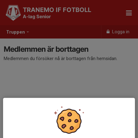
TRANEMO IF FOTBOLL
A-lag Senior
Logga in
Truppen
Medlemmen är borttagen
Medlemmen du försöker nå är borttagen från hemsidan.