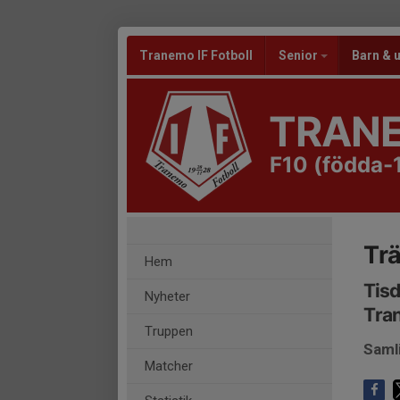
Tranemo IF Fotboll
Senior
Barn &
TRANE
F10 (födda-
Tr
Hem
Tisd
Nyheter
Tra
Truppen
Saml
Matcher