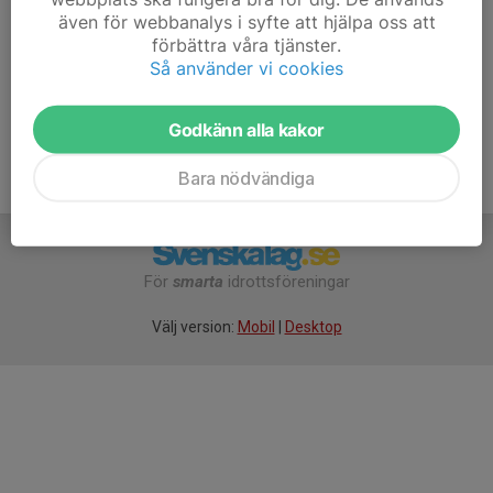
Megimtare Haxha
även för webbanalys i syfte att hjälpa oss att
Ledare F-16 (F7)
förbättra våra tjänster.
Så använder vi cookies
Mobil/telefon visas bara för inloggade
E-post visas bara för inloggade
Godkänn alla kakor
Bara nödvändiga
För
smarta
idrottsföreningar
Välj version:
Mobil
|
Desktop