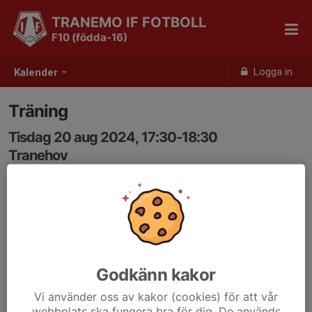
TRANEMO IF FOTBOLL
F10 (födda-16)
Logga in
Kalender
Träning
Tisdag 20 aug 2024, 17:30-18:30
Tranehov
Samling: 17:30, Traneehov
Godkänn kakor
Vi använder oss av kakor (cookies) för att vår
webbplats ska fungera bra för dig. De används